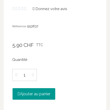
Zejd
Donnez votre avis





953837
Référence
5,90 CHF
TTC
Quantité
Ajouter au panier