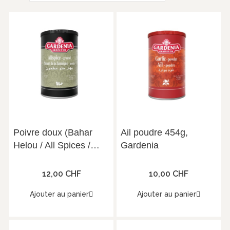
Poivre doux (Bahar
Ail poudre 454g,
Helou / All Spices /
Gardenia
Piment de la Jamaïque
moulu / Quatre-épices,
12,00 CHF
10,00 CHF
Jamaika Pfeffer) 454g,
Ajouter au panier
Ajouter au panier
Gardenia