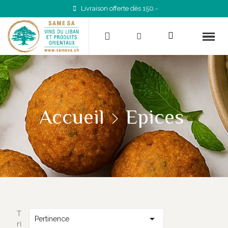
Livraison offerte dès 150.-
Accueil
Epices
T

Pertinence
ri