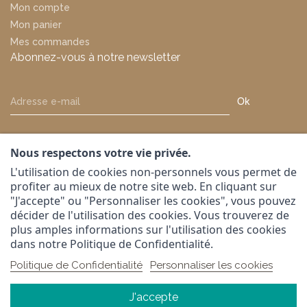
Mon compte
Mon panier
Mes commandes
Abonnez-vous à notre newsletter
Ok
Nous respectons votre vie privée.
L'utilisation de cookies non-personnels vous permet de
profiter au mieux de notre site web. En cliquant sur
"J'accepte" ou "Personnaliser les cookies", vous pouvez
Suivez-nous sur
décider de l'utilisation des cookies. Vous trouverez de
plus amples informations sur l'utilisation des cookies
dans notre Politique de Confidentialité.
Politique de Confidentialité
Personnaliser les cookies
J'accepte
© 2024 S.A.M.E. SA