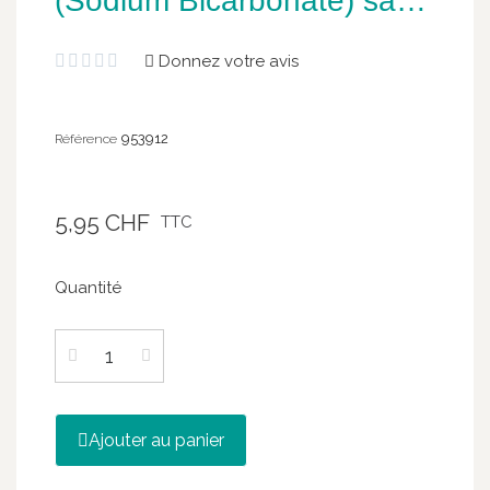
(Sodium Bicarbonate) sac
de 500g, Abido
Donnez votre avis





953912
Référence
5,95 CHF
TTC
Quantité
Ajouter au panier