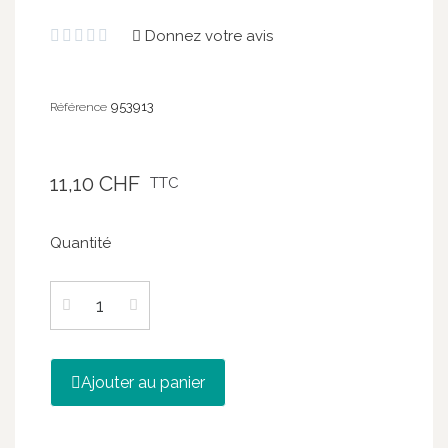
Donnez votre avis





953913
Référence
11,10 CHF
TTC
Quantité
Ajouter au panier