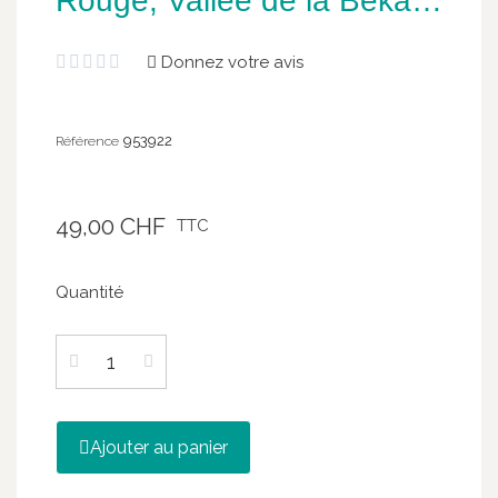
Rouge, Vallée de la Bekaa,
14°, 75 cl
Donnez votre avis





953922
Référence
49,00 CHF
TTC
Quantité
Ajouter au panier