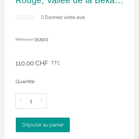
Rouge, Vallée de la Bekaa,
14°, Magnum (1.5L)
Donnez votre avis





953923
Référence
110,00 CHF
TTC
Quantité
Ajouter au panier