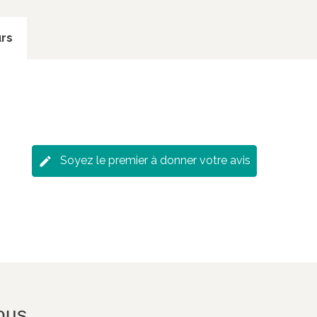
rs
Soyez le premier à donner votre avis
ous