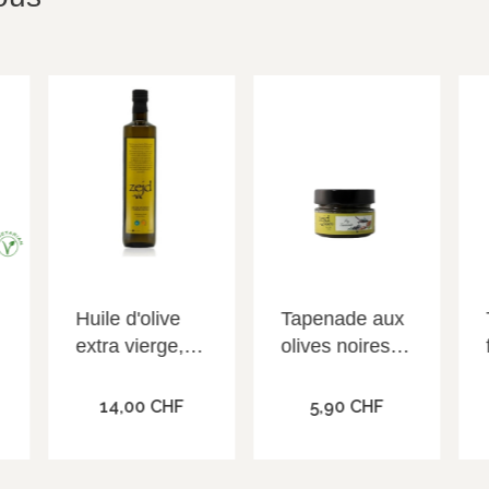
APERÇU RAPIDE
APERÇU RAPIDE
Huile d'olive
Tapenade aux
extra vierge,
olives noires et
75cl, Zejd
aux figues,
115g (Net),
14,00 CHF
5,90 CHF
Ajouter au panier
Ajouter au panier
Zejd