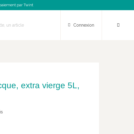
paiement par Twint
Connexion
cque, extra vierge 5L,
is