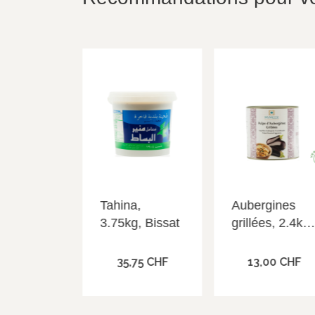
ÇU RAPIDE
APERÇU RAPIDE
APERÇU RAPIDE
a extra,
Tahina,
Aubergines
 Bissat
3.75kg, Bissat
grillées, 2.4kg,
My Mezze
65 CHF
35,75 CHF
13,00 CHF
r au panier
Ajouter au panier
Ajouter au panier