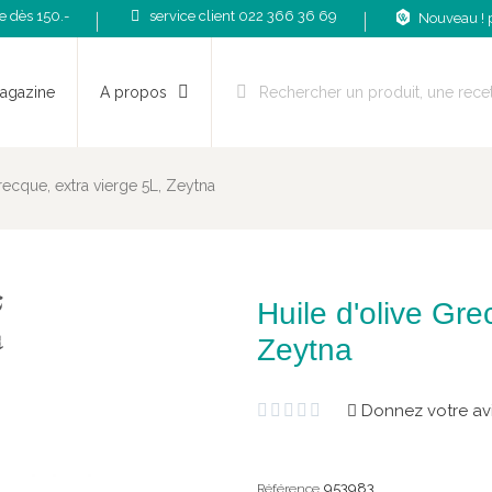
te dès 150.-
service client 022 366 36 69
Nouveau ! 
agazine
A propos
recque, extra vierge 5L, Zeytna
Huile d'olive Gre
Zeytna
Donnez votre av





953983
Référence