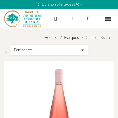
Livraison offerte dès 150.-
Accueil
Marques
Château Ksara
T

Pertinence
ri