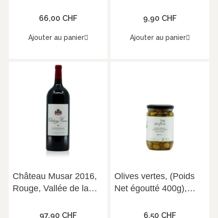
cépage Ugni-Blanc
66,00 CHF
9,90 CHF
Ajouter au panier
Ajouter au panier
Château Musar 2016,
Olives vertes, (Poids
Rouge, Vallée de la
Net égoutté 400g),
Bekaa, 14°, Magnum
Zeytna
(1.5L)
97,90 CHF
6,50 CHF