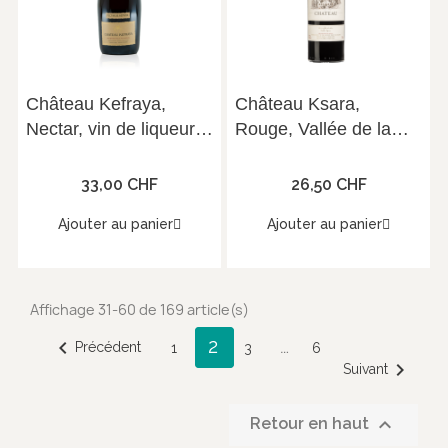
Château Kefraya,
Château Ksara,
Nectar, vin de liqueur,
Rouge, Vallée de la
Vallée de la Bekaa,
Bekaa, 2019, 75 cl,
2020, 50 cl, 18.5°
13.5°
33,00 CHF
26,50 CHF
Ajouter au panier
Ajouter au panier
Affichage 31-60 de 169 article(s)
2

…
Précédent
1
3
6

Suivant

Retour en haut