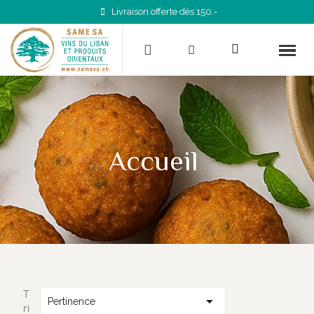
Livraison offerte dès 150.-
Accueil
T

Pertinence
ri