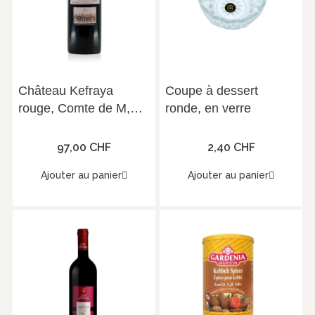
Château Kefraya
Coupe à dessert
rouge, Comte de M,
ronde, en verre
Vallée de la Bekaa,
2010, Magnum (1.5 l)
97,00 CHF
2,40 CHF
Ajouter au panier
Ajouter au panier