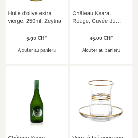
Huile d'olive extra
Château Ksara,
vierge, 250ml, Zeytna
Rouge, Cuvée du
Troisième Millénaire,
Vallée de la Bekaa,
5,90 CHF
45,00 CHF
2019 75 cl
Ajouter au panier
Ajouter au panier