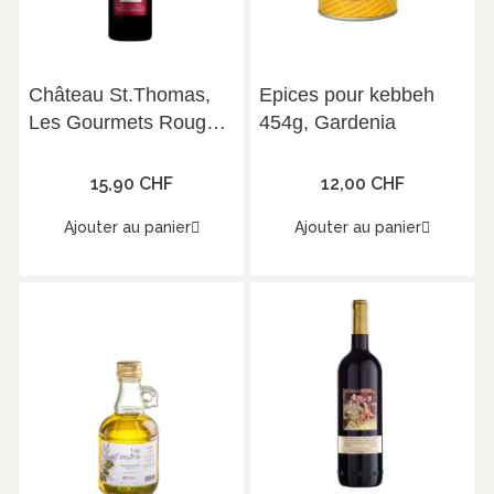
Château St.Thomas,
Epices pour kebbeh
Les Gourmets Rouge,
454g, Gardenia
Vallée de la Bekaa,
2021, 75 cl, 13°,
15,90 CHF
12,00 CHF
Ajouter au panier
Ajouter au panier