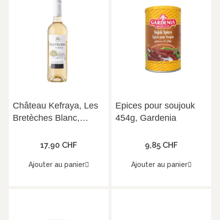
Château Kefraya, Les
Epices pour soujouk
Bretèches Blanc,
454g, Gardenia
Vallée de la Bekaa,
2024, 75 cl, 12°
17,90 CHF
9,85 CHF
Ajouter au panier
Ajouter au panier